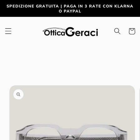
Vai
SPEDIZIONE GRATUITA | PAGA IN 3 RATE CON KLARNA
direttamente
O PAYPAL
ai contenuti
Carrell
Passa alle
informazioni
sul prodotto