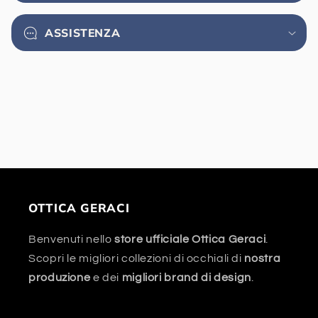
n
u
ASSISTENZA
t
o
c
o
m
p
r
i
m
OTTICA GERACI
i
b
Benvenuti nello
store ufficiale Ottica Geraci
.
i
Scopri le migliori collezioni di occhiali di
nostra
l
produzione
e dei
migliori brand di design
.
e