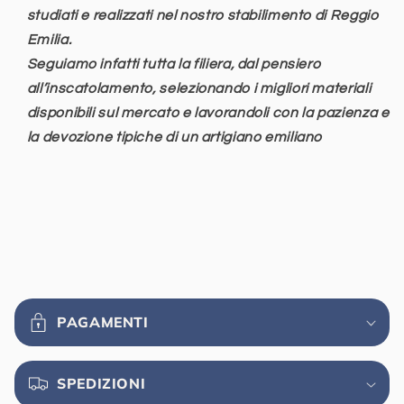
studiati e realizzati nel nostro stabilimento di Reggio
Emilia.
Seguiamo infatti tutta la filiera, dal pensiero
all’inscatolamento, selezionando i migliori materiali
disponibili sul mercato e lavorandoli con la pazienza e
la devozione tipiche di un artigiano emiliano
C
o
PAGAMENTI
n
t
e
SPEDIZIONI